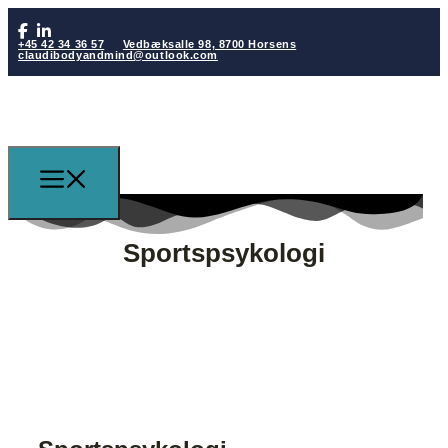
+45 42 34 36 57
Vedbæksalle 98, 8700 Horsens
claudibodyandmind@outlook.com
Sportspsykologi