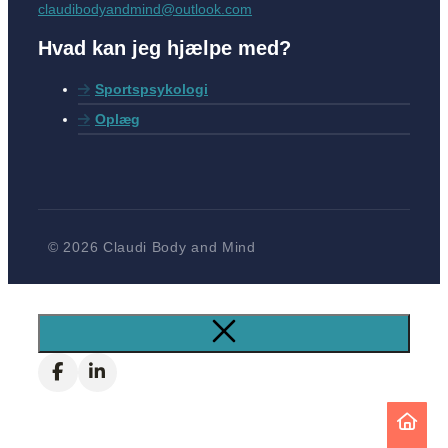
claudibodyandmind@outlook.com
Hvad kan jeg hjælpe med?
Sportspsykologi
Oplæg
© 2026 Claudi Body and Mind